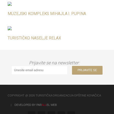
Padinski dani kulture
1
Dom kulture "Michala Babinku"
MUZEJSKI KOMPLEKS MIHAJLA I. PUPINA
SEP
TURISTIČKO NASELJE RELAX
Prijavite se na newsletter:
COPYRIGHT @ 2026 TURISTIČKA ORGANIZACIJA OPŠTINE KOVAČICA
|
DEVELOPED BY PAR
ALL
EL WEB