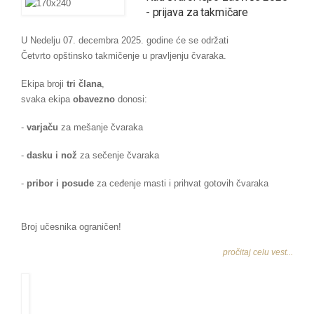
- prijava za takmičare
U Nedelju 07. decembra 2025. godine će se održati
Četvrto opštinsko takmičenje u pravljenju čvaraka.
Ekipa broji
tri člana
,
svaka ekipa
obavezno
donosi:
-
varjaču
za mešanje čvaraka
-
dasku i nož
za sečenje čvaraka
-
pribor i posude
za ceđenje masti i prihvat gotovih čvaraka
Broj učesnika ograničen!
pročitaj celu vest...