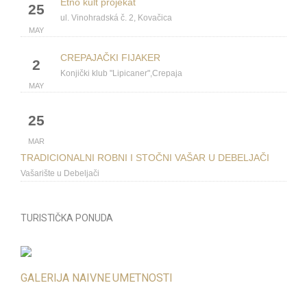
Etno kult projekat
25
ul. Vinohradská č. 2, Kovačica
MAY
CREPAJAČKI FIJAKER
2
Konjički klub "Lipicaner",Crepaja
MAY
25
MAR
TRADICIONALNI ROBNI I STOČNI VAŠAR U DEBELJAČI
Vašarište u Debeljači
Obeležavanje dana rođenja Mihajla Pupina
9
TURISTIČKA PONUDA
Narodni dom u Idvoru
OCT
VIVE FESTIVAL
26
: Dom kultúry Joszef Attila v Debeľači
GALERIJA NAIVNE UMETNOSTI
SEP