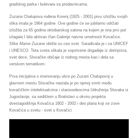
gradskog parka i bulevara sa prodavnicama.
Zuzana Chalupova rođena Korenj (1925 - 2001) prvu izložbu svojih
slika imala je 1964 godine. Ove godine će se jubilarno održati
izložba za 65 godina oktobarskog salona na kojem je ona prvi put
izlagala I bila aktivan član Galerije naivne umetnosti Kovačice.
Slike
Mame Zuzane
obišle su ceo svet. Sarađivala je i sa UNICEF
i UNESCO. Teta sveta slikala je sopstvene događaje iz detinjstva,
svet dece, Slovačke običaje iz rodnog mesta kao i dela sa
verskom tematikom.
Prva inicijativa o imenovanju ulice po Zuzani Chalupovoj u
glavnom mestu Slovačke nastala je po njenoj smrti među
kovačičkim intelektualcima i starosedeocima Udruženja Slovaka iz
Jugoslavije, sa sedištem u Bratislavi u okviru projekta
dvestagodišnja Kovačica 1802 - 2002 i deo plana koji se zove
Kovačica u svetu - svet u Kovačici