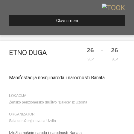
Glavni meni
-
26
26
ETNO DUGA
SEP
SEP
Manifestacija nošnji,naroda i narodnosti Banata
LOKACIJA
Žensko penzionersko društvo "Bakice" iz Uzdina
ORGANIZATOR
Sala udruženja lovaca Uzdin
Izložba nošnje naroda i narodnosti Banata.