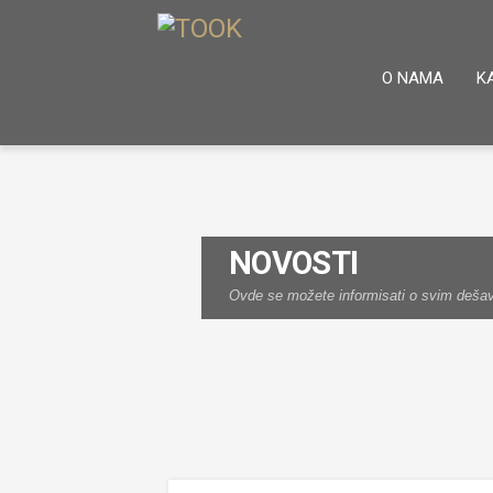
O NAMA
K
NOVOSTI
Ovde se možete informisati o svim dešava