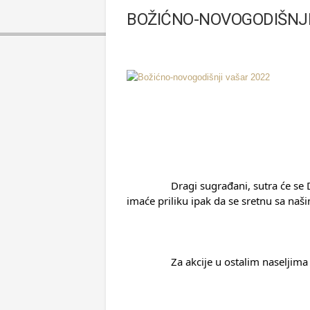
BOŽIĆNO-NOVOGODIŠNJI
		Dragi sugrađani, sutra će se Deda Mrazovi kretati ovom maršutom u Kovačici. Obzirom da je radni dan, deca koja idu u vrtić i školu 
imaće priliku ipak da se sretnu sa n
		Za akcije u ostalim naselji