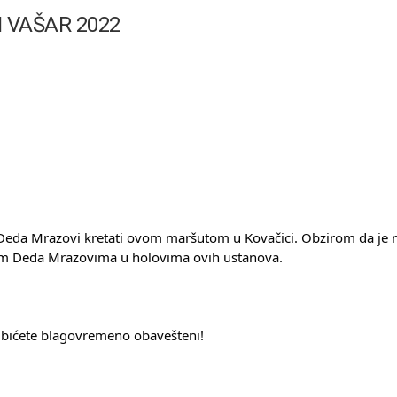
 VAŠAR 2022
ašim Deda Mrazovima u holovima ovih ustanova.
ma bićete blagovremeno obavešteni!