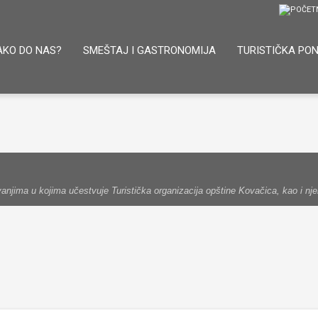
AKO DO NAS?
SMEŠTAJ I GASTRONOMIJA
TURISTIČKA PO
njima u kojima učestvuje Turistička organizacija opštine Kovačica, kao i njen