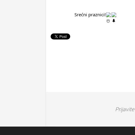
		Srećni praznici!
Prijavit