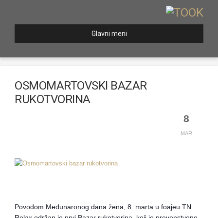
Glavni meni
OSMOMARTOVSKI BAZAR
RUKOTVORINA
8
MAR
Povodom Međunaronog dana žena, 8. marta u foajeu TN
Relax održan je prvi Bazar rukotvorina, koji je prevenstveno