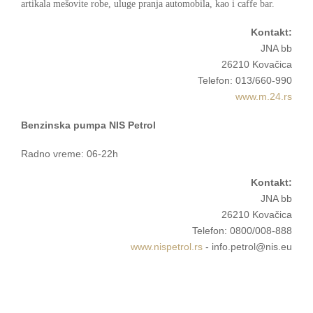
artikala mešovite robe, uluge pranja automobila, kao i caffe bar.
Kontakt:
JNA bb
26210 Kovačica
Telefon: 013/660-990
www.m.24.rs
Benzinska pumpa NIS Petrol
Radno vreme: 06-22h
Kontakt:
JNA bb
26210 Kovačica
Telefon: 0800/008-888
www.nispetrol.rs
- info.petrol@nis.eu