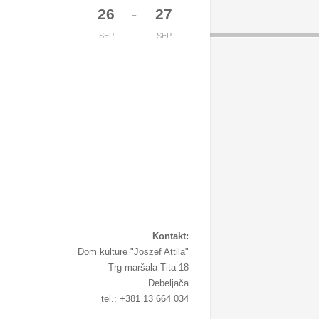
-
26
27
SEP
SEP
Kontakt:
Dom kulture "Joszef Attila"
Trg maršala Tita 18
Debeljača
tel.: +381 13 664 034