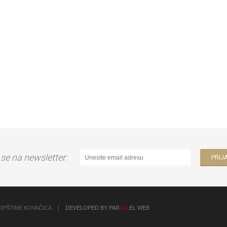
e se na newsletter:
OPŠTINE KOVAČICA
|
DEVELOPED BY PAR
ALL
EL WEB