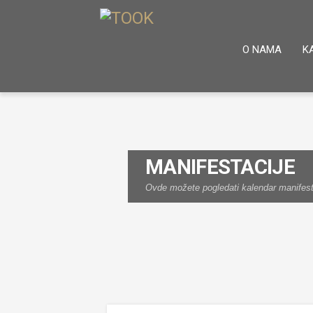
O NAMA
K
MANIFESTACIJE
Ovde možete pogledati kalendar manifestac