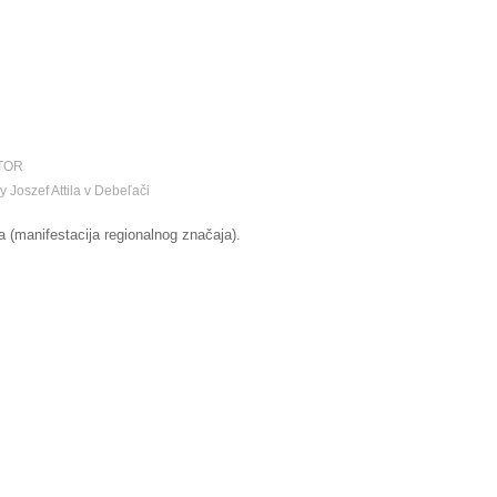
TOR
y Joszef Attila v Debeľači
 (manifestacija regionalnog značaja).