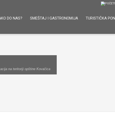
AKO DO NAS?
SMEŠTAJ I GASTRONOMIJA
TURISTIČKA PO
ija na teritoriji opštine Kovačica