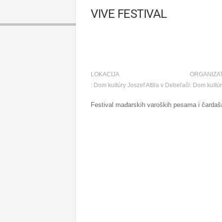
VIVE FESTIVAL
LOKACIJA
ORGANIZA
: Dom kultúry Joszef Attila v Debeľači
: Dom kultúr
Festival mađarskih varoških pesama i čardaša