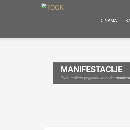
O NAMA
K
MANIFESTACIJE
Ovde možete pogledati kalendar manifestac