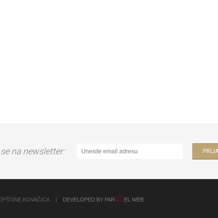
e se na newsletter:
OPŠTINE KOVAČICA
|
DEVELOPED BY PAR
ALL
EL WEB