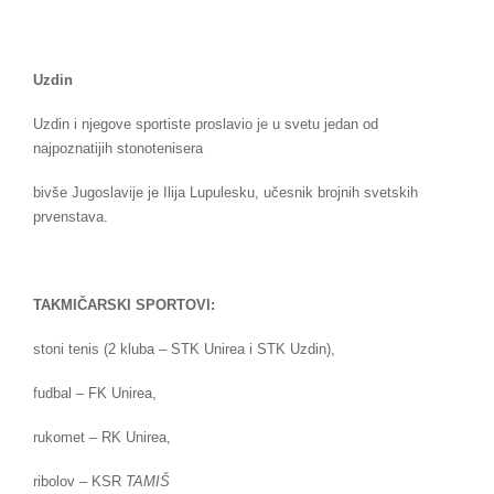
Uzdin
Uzdin i njegove sportiste proslavio je u svetu jedan od
najpoznatijih stonotenisera
bivše Jugoslavije je Ilija Lupulesku, učesnik brojnih svetskih
prvenstava.
TAKMIČARSKI SPORTOVI:
stoni tenis (2 kluba – STK Unirea i STK Uzdin),
fudbal – FK Unirea,
rukomet – RK Unirea,
ribolov – KSR
TAMIŠ