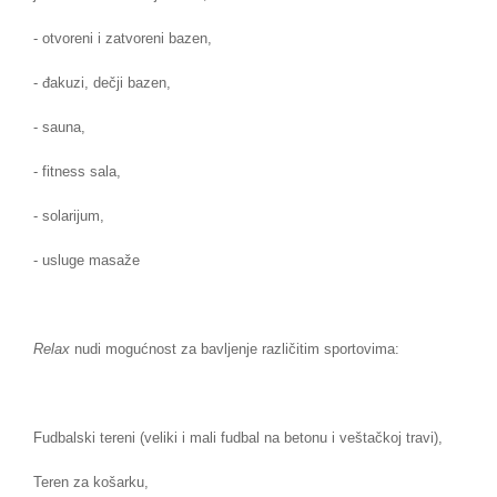
- otvoreni i zatvoreni bazen,
- đakuzi, dečji bazen,
- sauna,
- fitness sala,
- solarijum,
- usluge masaže
Relax
nudi mogućnost za bavljenje različitim sportovima:
Fudbalski tereni (veliki i mali fudbal na betonu i veštačkoj travi),
Teren za košarku,