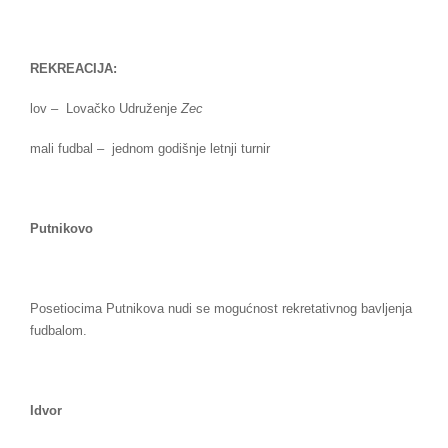
REKREACIJA:
lov – Lovačko Udruženje
Zec
mali fudbal – jednom godišnje letnji turnir
Putnikovo
Posetiocima Putnikova nudi se mogućnost rekretativnog bavljenja
fudbalom.
Idvor