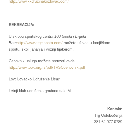
http://www.kkdruzinakozlovac.com/
REKREACIJA:
U sklopu sportskog centra
100 topola i Ergela
Bata
http://www.ergelabata.com/
možete uživati u konjičkom
sportu, školi jahanja i vožnji fijakerom.
Cenovnik usluga možete preuzeti ovde.
http://www.took.org.rs/pdf/TRSCcenovnik.pdf
Lov: Lovačko Udruženje
Lisac
Letnji klub udruženja građana sale M
Kontakt:
Trg Oslobođenja
+381 62 977 0789