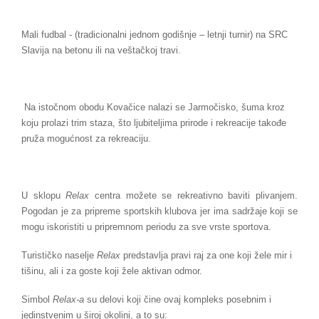
Mali fudbal - (tradicionalni jednom godišnje – letnji turnir) na SRC
Slavija na betonu ili na veštačkoj travi.
Na istočnom obodu Kovačice nalazi se Jarmočisko, šuma kroz
koju prolazi trim staza, što ljubiteljima prirode i rekreacije takođe
pruža mogućnost za rekreaciju.
U sklopu
Relax
centra možete se rekreativno baviti plivanjem.
Pogodan je za pripreme sportskih klubova jer ima sadržaje koji se
mogu iskoristiti u pripremnom periodu za sve vrste sportova.
Turističko naselje
Relax
predstavlja pravi raj za one koji žele mir i
tišinu, ali i za goste koji žele aktivan odmor.
Simbol
Relax-a
su delovi koji čine ovaj kompleks posebnim i
jedinstvenim u široj okolini, a to su: