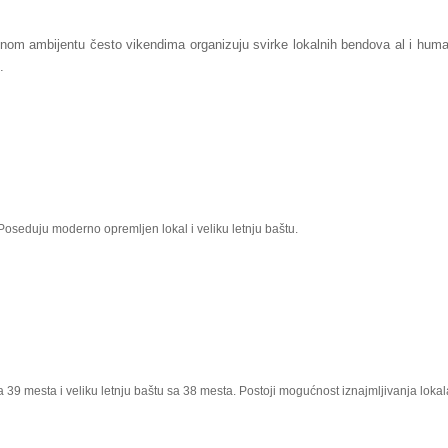
enom ambijentu često vikendima organizuju svirke lokalnih bendova al i hum
.
oseduju moderno opremljen lokal i veliku letnju baštu.
 39 mesta i veliku letnju baštu sa 38 mesta. Postoji mogućnost iznajmljivanja loka