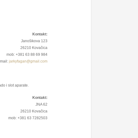
Kontakt:
Janošikova 123
26210 Kovačica
mob: +381 63 88 69 984
-mail:
jarkyfagan@gmail.com
do i slot aparate.
Kontakt:
JNA 62
26210 Kovačica
mob: +381 63 7282503