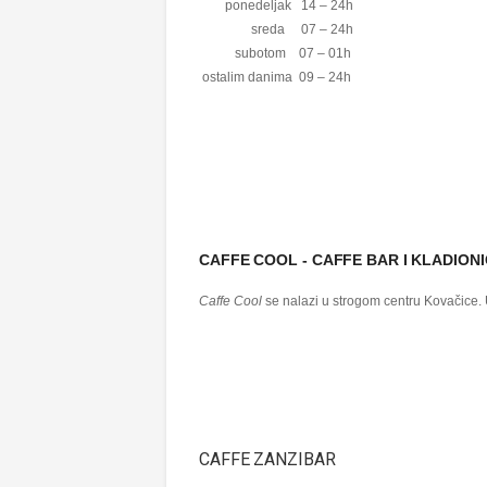
ponedeljak 14 – 24h
sreda 07 – 24h
subotom 07 – 01h
ostalim danima 09 – 24h
CAFFE COOL - CAFFE BAR I KLADION
Caffe Cool
se nalazi u strogom centru Kovačice. U
CAFFE ZANZIBAR