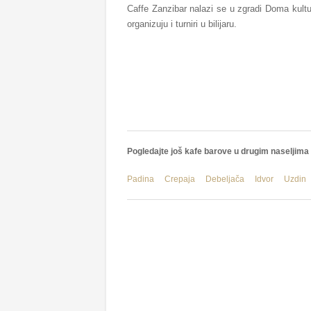
Caffe Zanzibar nalazi se u zgradi Doma kult
organizuju i turniri u bilijaru.
Pogledajte još kafe barove u drugim naseljima
Padina
Crepaja
Debeljača
Idvor
Uzdin