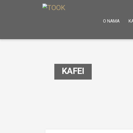
O NAMA
K
KAFEI