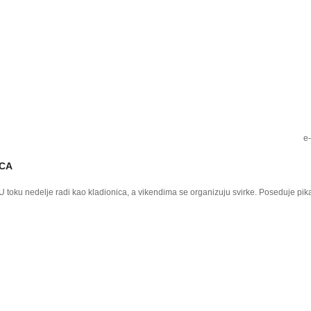
e
ICA
 toku nedelje radi kao kladionica, a vikendima se organizuju svirke. Poseduje pika