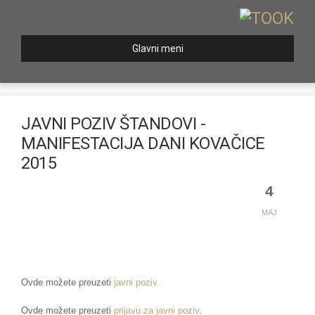
Glavni meni
JAVNI POZIV ŠTANDOVI -
MANIFESTACIJA DANI KOVAČICE
2015
4
MAJ
Ovde možete preuzeti
javni poziv.
Ovde možete preuzeti
prijavu za javni poziv
.