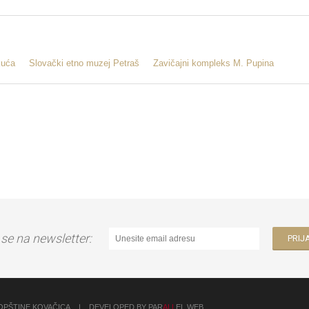
kuća
Slovački etno muzej Petraš
Zavičajni kompleks M. Pupina
e se na newsletter:
OPŠTINE KOVAČICA
|
DEVELOPED BY PAR
ALL
EL WEB