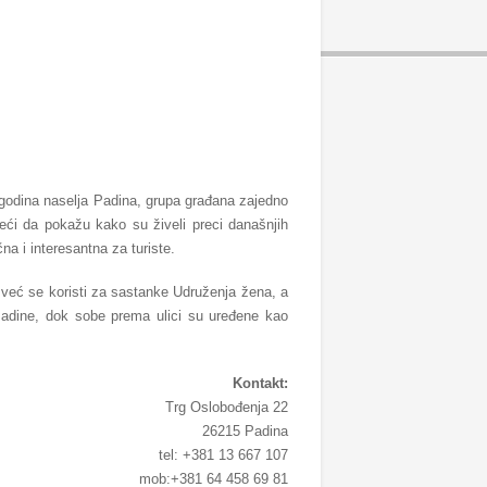
godina naselja Padina, grupa građana zajedno
eleći da pokažu kako su živeli preci današnjih
a i interesantna za turiste.
, već se koristi za sastanke Udruženja žena, a
u Padine, dok sobe prema ulici su uređene kao
Kontakt:
Trg Oslobođenja 22
26215 Padina
tel: +381 13 667 107
mob:+381 64 458 69 81