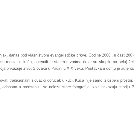
njak, danas pod vlasništvom evangelističke crkve. Godine 2006., u čast 200 
 su renovirali kuću, opremili je starim stvarima (koje su skupile po selu) ž
ja prikazuje život Slovaka u Padini u XIX veku. Postavka u domu je autentičn
ovati tradicionalni slovački doručak u kući. Kuća nije samo izložbeni prostor
 odnosno u predsoblju, se nalaze stare fotografije, koje prikazuju istorij