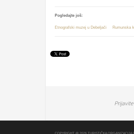
Pogledajte još:
Etnografski muzej u Debeljači
Rumunska 
Prijavit
COPYRIGHT @ 2026 TURISTIČKA ORGANIZACIJA 