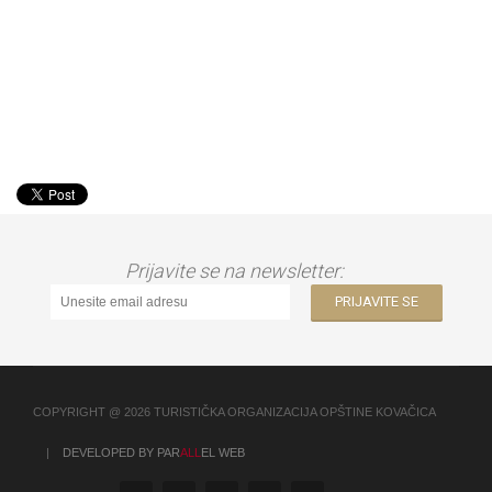
Prijavite se na newsletter:
COPYRIGHT @ 2026 TURISTIČKA ORGANIZACIJA OPŠTINE KOVAČICA
|
DEVELOPED BY PAR
ALL
EL WEB